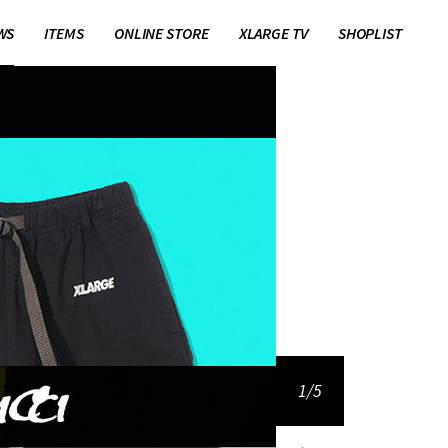
WS
ITEMS
ONLINE STORE
XLARGE TV
SHOPLIST
1/5