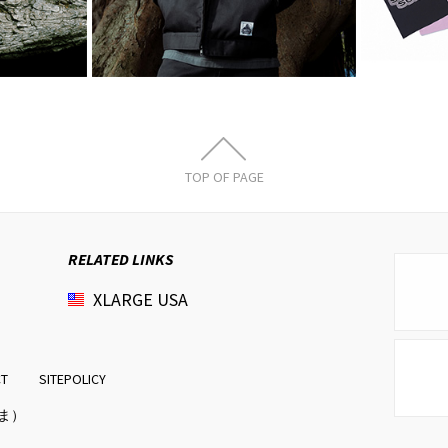
TOP OF PAGE
RELATED LINKS
XLARGE
USA
CT
SITEPOLICY
さま）