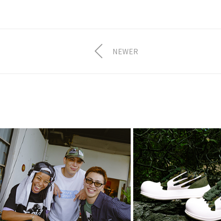
NEWER
FULLHOUSE ×
2026.8.7.Fri X
XLARGE × X-girl ×
× Rhime
SUMMER SONIC 2…
8月 3, 2026
8月 4, 2026