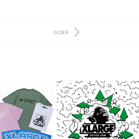
OLDER
 × X-girl ×
2026.7.17.Fri XLARGE
ER SONIC
× LIXTICK®
7月 12, 2026
026