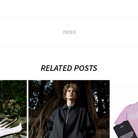
INDEX
RELATED POSTS
LARGE
2026.8.15.Fri XLARGE
XLARGE
× RHC Ron Herman
SUMM
2026
8月 1, 2026
7月 30, 2