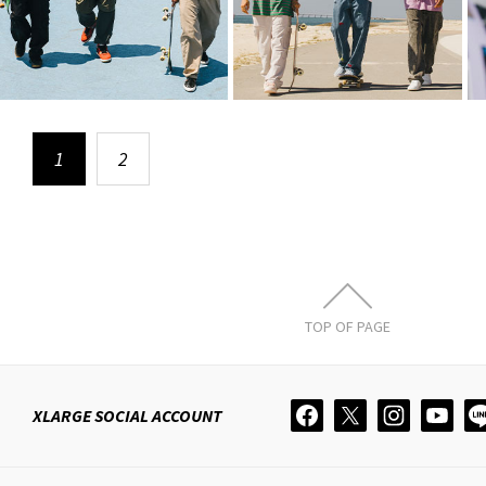
7月 7, 2021
6月 11, 2021
1
2
TOP OF PAGE
XLARGE
SOCIAL ACCOUNT