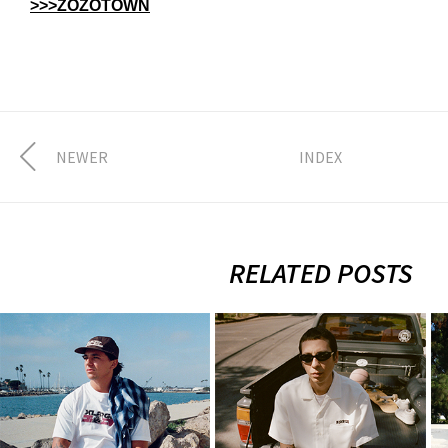
>>>ZOZOTOWN
NEWER
INDEX
RELATED POSTS
XLARGE 2026
XLARGE 2026
FALL
SUMMER
COLLECTION
COLLECTION
vol.1
vol.1