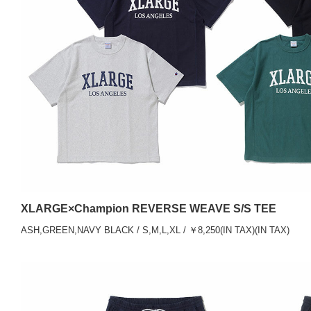
XLARGE×Champion REVERSE WEAVE S/S TEE
ASH,GREEN,NAVY BLACK / S,M,L,XL / ￥8,250(IN TAX)(IN TAX)