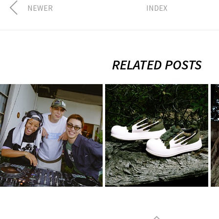
NEWER
INDEX
RELATED POSTS
FULLHOUSE ×
2026.8.7.Fri
XLARGE × X-girl
XLARGE ×
× SUMMER
Rhime
SONIC 2…
8月 3, 2026
8月 4, 2026