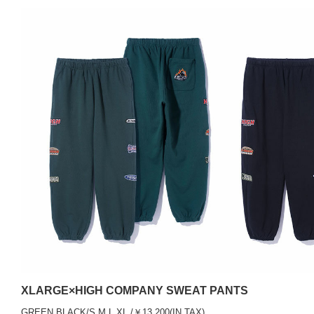
XLARGE×HIGH COMPANY SWEAT PANTS
GREEN,BLACK/S,M,L,XL /￥13,200(IN TAX)