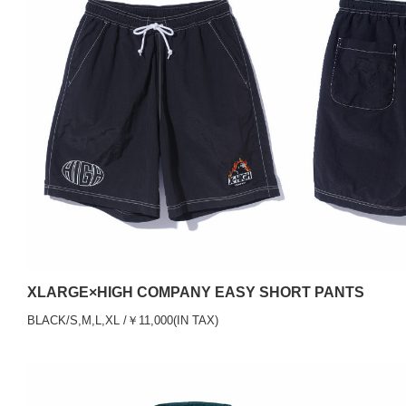
XLARGE×HIGH COMPANY EASY SHORT PANTS
BLACK/S,M,L,XL /￥11,000(IN TAX)