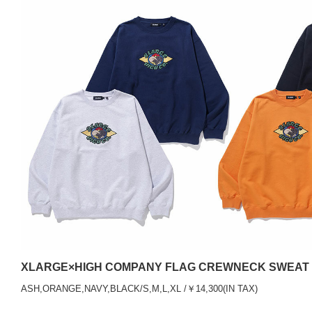
XLARGE×HIGH COMPANY FLAG CREWNECK SWEAT
ASH,ORANGE,NAVY,BLACK/S,M,L,XL /￥14,300(IN TAX)