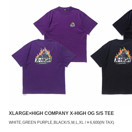
XLARGE×HIGH COMPANY X-HIGH OG S/S TEE
WHITE,GREEN PURPLE,BLACK/S,M,L,XL /￥6,600(IN TAX)