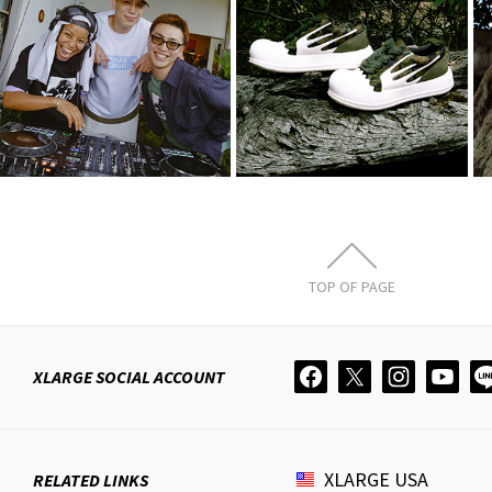
XLARGE × X-girl
XLARGE ×
× SUMMER
Rhime
SONIC 2…
8月 3, 2026
8月 4, 2026
TOP OF PAGE
XLARGE
SOCIAL ACCOUNT
XLARGE
USA
RELATED LINKS