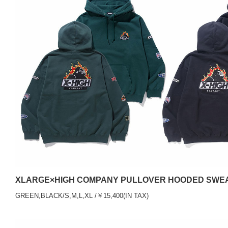
XLARGE×HIGH COMPANY PULLOVER HOODED SWE
GREEN,BLACK/S,M,L,XL /￥15,400(IN TAX)