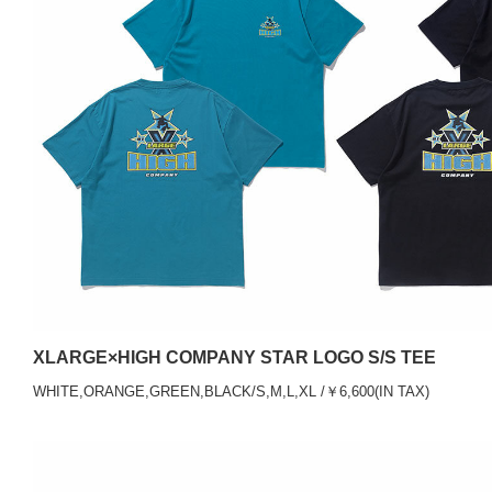
XLARGE×HIGH COMPANY STAR LOGO S/S TEE
WHITE,ORANGE,GREEN,BLACK/S,M,L,XL /￥6,600(IN TAX)