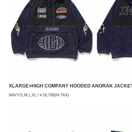
XLARGE×HIGH COMPANY HOODED ANORAK JACKE
NAVY/S,M,L,XL /￥18,700(IN TAX)