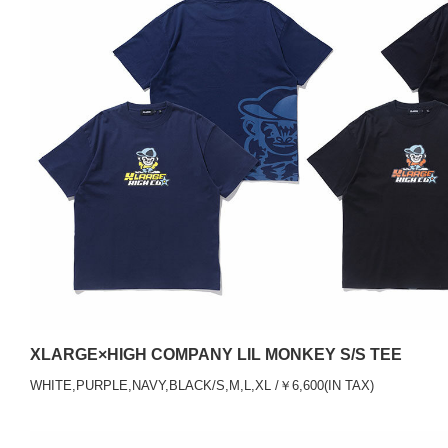
XLARGE×HIGH COMPANY LIL MONKEY S/S TEE
WHITE,PURPLE,NAVY,BLACK/S,M,L,XL /￥6,600(IN TAX)