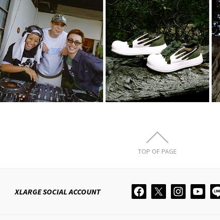
FULLHOUSE ×
2026.8.7.Fri
XLARGE × X-girl
XLARGE ×
× SUMMER
Rhime
SONIC 2…
8月 3, 2026
8月 4, 2026
TOP OF PAGE
XLARGE
SOCIAL ACCOUNT