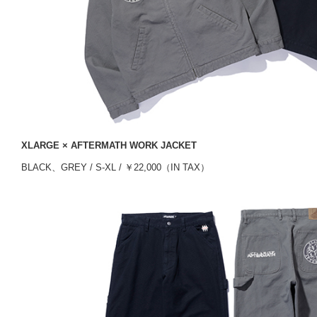
XLARGE × AFTERMATH WORK JACKET
BLACK、GREY / S-XL / ￥22,000（IN TAX）