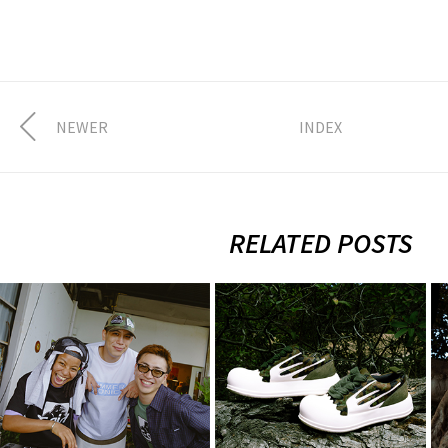
NEWER
INDEX
RELATED POSTS
FULLHOUSE ×
2026.8.7.Fri
XLARGE × X-girl
XLARGE ×
× SUMMER
Rhime
SONIC 2…
8月 3, 2026
8月 4, 2026