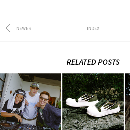
NEWER
INDEX
RELATED POSTS
FULLHOUSE ×
2026.8.7.Fri
XLARGE × X-girl
XLARGE ×
× SUMMER
Rhime
SONIC 2…
8月 3, 2026
8月 4, 2026