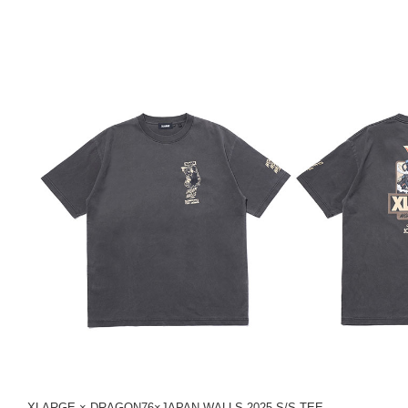
XLARGE × DRAGON76×JAPAN WALLS 2025 S/S TEE