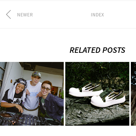
NEWER
INDEX
RELATED POSTS
FULLHOUSE ×
2026.8.7.Fri
XLARGE × X-girl
XLARGE ×
× SUMMER
Rhime
SONIC 2…
8月 3, 2026
8月 4, 2026