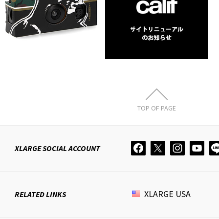
PRESENT CA…
リニューアルの
お知らせ
3月 14, 2025
1月 10, 2024
TOP OF PAGE
XLARGE
SOCIAL ACCOUNT
XLARGE
USA
RELATED LINKS