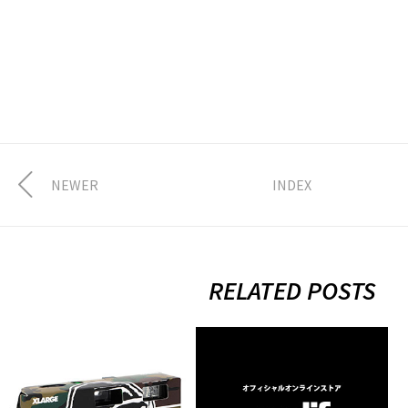
NEWER
INDEX
RELATED POSTS
3.14.fri calif
1.15.mon オンラ
APP「INSTANT
インストア
CAMERA
「calif」サイト