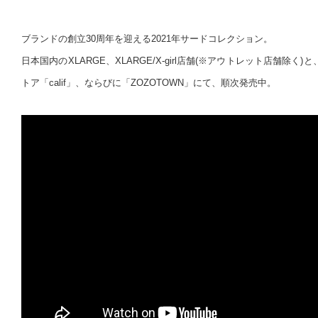
ブランドの創立30周年を迎える2021年サードコレクション。
日本国内のXLARGE、XLARGE/X-girl店舗(※アウトレット店舗除
トア「calif」、ならびに「ZOZOTOWN」にて、順次発売中。