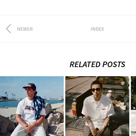
NEWER
INDEX
RELATED POSTS
XLARGE 2026
XLARGE 2026
FALL
SUMMER
COLLECTION
COLLECTION
vol.1
vol.1
7月 10, 2026
4月 3, 2026