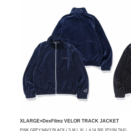
XLARGE×DexFilmz VELOR TRACK JACKET
PINK,GREY,NAVY,BLACK / S,M,L,XL / ￥14,300 JPY(IN TAX)