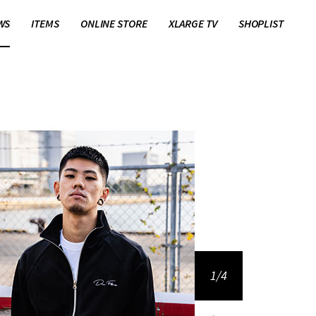
WS
ITEMS
ONLINE STORE
XLARGE TV
SHOPLIST
1/4