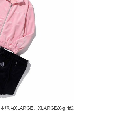
本境内XLARGE、XLARGE/X-girl线
。