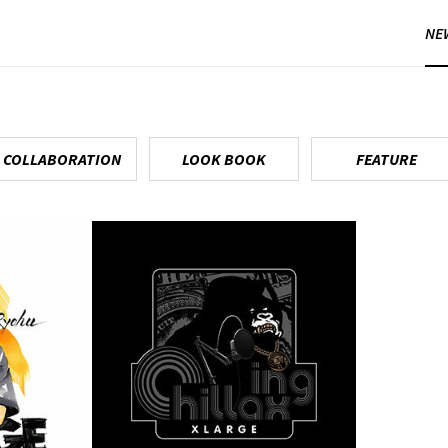
NE
COLLABORATION
LOOK BOOK
FEATURE
4.6. XLARGE ×
全新合作
Chillaxing 发布合作专
Tow…
辑新曲Only U – MU…
6月 23, 2023