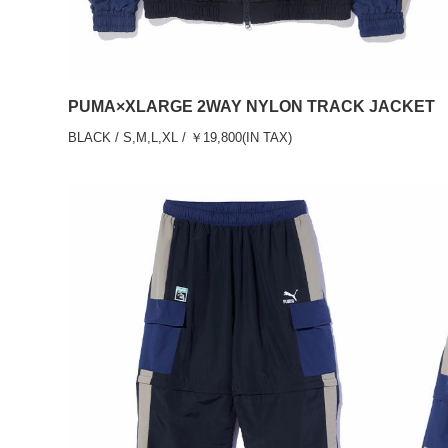
PUMA×XLARGE 2WAY NYLON TRACK JACKET
BLACK / S,M,L,XL / ￥19,800(IN TAX)