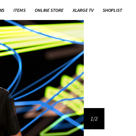
WS
ITEMS
ONLINE STORE
XLARGE TV
SHOPLIST
1/2