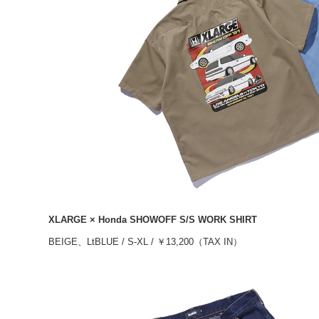
XLARGE × Honda SHOWOFF S/S WORK SHIRT
BEIGE、LtBLUE / S-XL / ￥13,200（TAX IN）