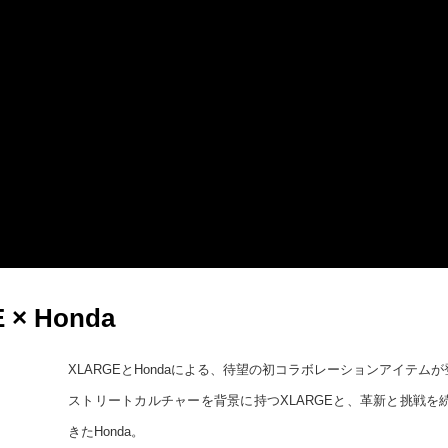
E × Honda
XLARGEとHondaによる、待望の初コラボレーションアイテム
ストリートカルチャーを背景に持つXLARGEと、革新と挑戦
きたHonda。