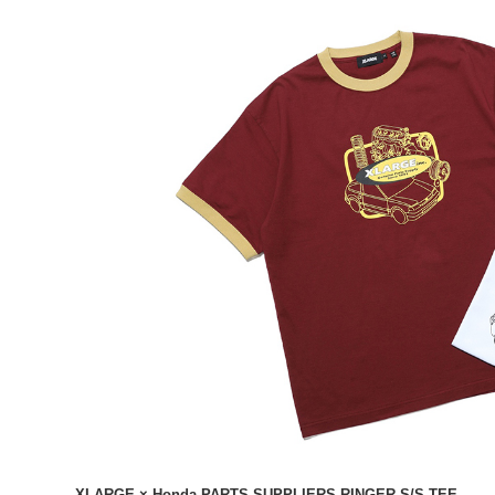
XLARGE × Honda PARTS SUPPLIERS RINGER S/S TEE