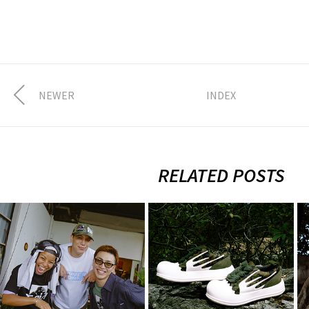
NEWER
INDEX
RELATED POSTS
FULLHOUSE ×
2026.8.7.Fri
XLARGE × X-girl
XLARGE ×
× SUMMER
Rhime
SONIC 2…
8月 3, 2026
8月 4, 2026