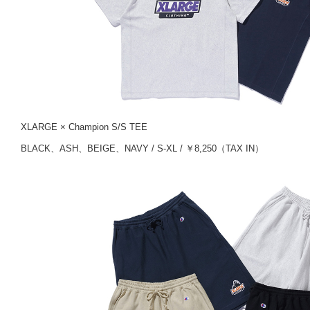
XLARGE × Champion S/S TEE
BLACK、ASH、BEIGE、NAVY / S-XL / ￥8,250（TAX IN）